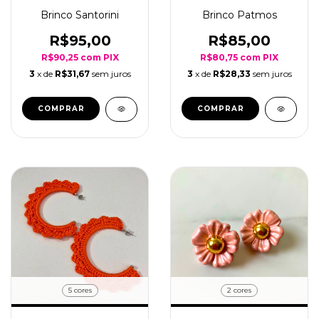
Brinco Santorini
Brinco Patmos
R$95,00
R$85,00
R$90,25
com
PIX
R$80,75
com
PIX
3
x de
R$31,67
sem juros
3
x de
R$28,33
sem juros
COMPRAR
COMPRAR
5 cores
2 cores