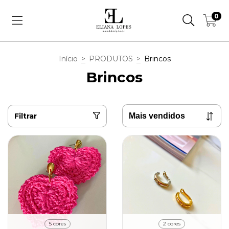
0
Início
>
PRODUTOS
>
Brincos
Brincos
Filtrar
5 cores
2 cores