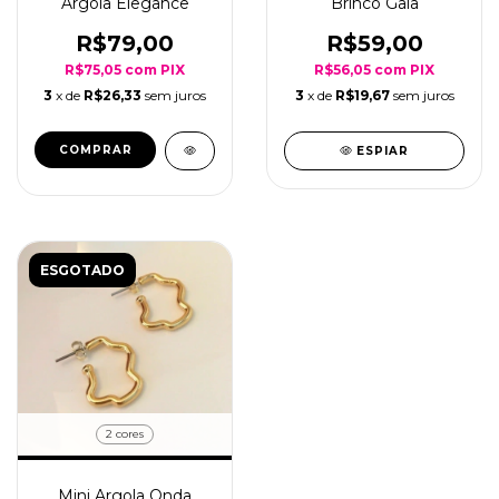
Argola Elegance
Brinco Gaia
R$79,00
R$59,00
R$75,05
com
PIX
R$56,05
com
PIX
3
x de
R$26,33
sem juros
3
x de
R$19,67
sem juros
COMPRAR
ESPIAR
ESGOTADO
2 cores
Mini Argola Onda